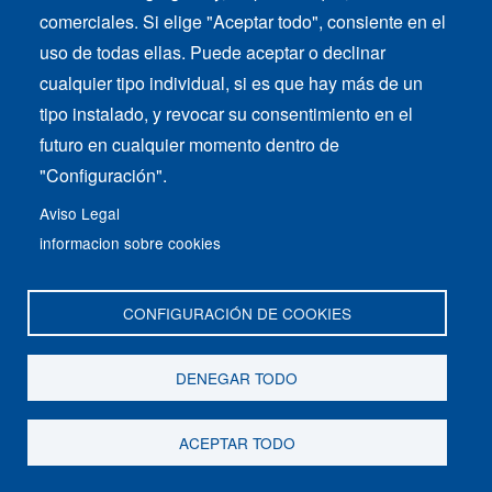
comerciales. Si elige "Aceptar todo", consiente en el
Consúltenos:
estamos a su disposición
uso de todas ellas. Puede aceptar o declinar
cualquier tipo individual, si es que hay más de un
(
¿Qué es 4GesC?
)
tipo instalado, y revocar su consentimiento en el
Este sitio web está en reconstrucción.
futuro en cualquier momento dentro de
"Configuración".
Pronto estará completamente online.
Aviso Legal
Si tiene cualquier consulta, envíe un email a
informacion sobre cookies
comercial_ARROBA_QuerySoft.es
CONFIGURACIÓN DE COOKIES
Aviso Legal
Cookies
Footer
DENEGAR TODO
menu
ACEPTAR TODO
Copyright 2021 - All Rights Reserved