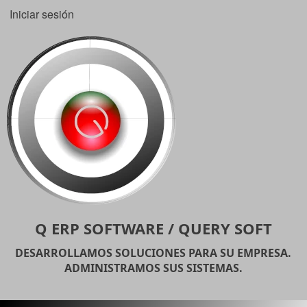
Pasar
Iniciar sesión
User
al
account
contenido
principal
menu
Q ERP SOFTWARE / QUERY SOFT
DESARROLLAMOS SOLUCIONES PARA SU EMPRESA.
ADMINISTRAMOS SUS SISTEMAS.