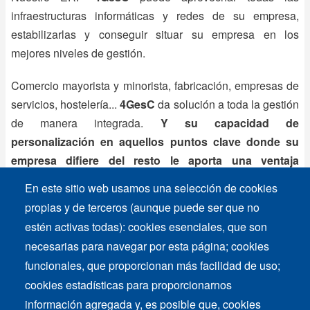
infraestructuras informáticas y redes de su empresa,
estabilizarlas y conseguir situar su empresa en los
mejores niveles de gestión.
Comercio mayorista y minorista, fabricación, empresas de
servicios, hostelería...
4GesC
da solución a toda la gestión
de manera integrada.
Y su capacidad de
personalización en aquellos puntos clave donde su
empresa difiere del resto le aporta una ventaja
competitiva definitiva.
En este sitio web usamos una selección de cookies
propias y de terceros (aunque puede ser que no
4GesC
aporta soluciones sencillas, seguras y robustas.
estén activas todas): cookies esenciales, que son
Sin fuegos artificiales. Sin "colorines". Con la curva de
necesarias para navegar por esta página; cookies
aprendizaje más rápida posible. En sistemas capaces de
funcionales, que proporcionan más facilidad de uso;
funcionar simultáneamente con desde un único operador
cookies estadísticas para proporcionarnos
hasta cientos... o miles.
Simultáneamente
. En entornos
información agregada y, es posible que, cookies
multiusuario, multitarea, multiempresa.